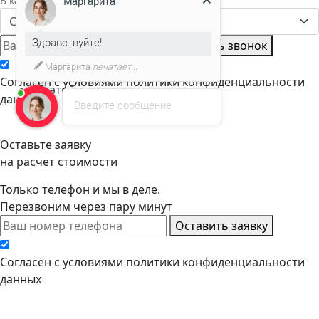
В какое время вам позвонить?
Маргарита
Сейчас
Сейчас
Здравствуйте!
Заказать звонок
В течение часа
Маргарита
печатает...
В течение дня
Cогласен с условиями
политики конфиденциальности
На этой неделе
данных
Введите сообщение
Оставьте заявку
на расчет стоимости
Только телефон и мы в деле.
Перезвоним через пару минут
Оставить заявку
Cогласен с условиями
политики конфиденциальности
данных