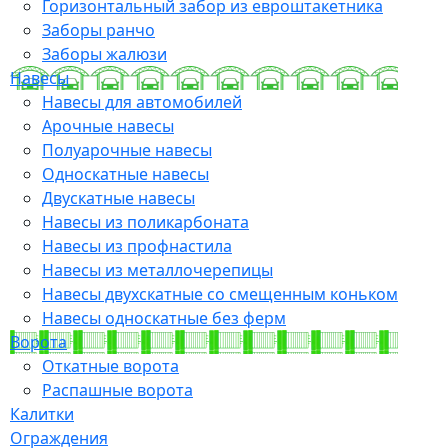
Горизонтальный забор из евроштакетника
Заборы ранчо
Заборы жалюзи
Навесы
Навесы для автомобилей
Арочные навесы
Полуарочные навесы
Односкатные навесы
Двускатные навесы
Навесы из поликарбоната
Навесы из профнастила
Навесы из металлочерепицы
Навесы двухскатные со смещенным коньком
Навесы односкатные без ферм
Ворота
Откатные ворота
Распашные ворота
Калитки
Ограждения