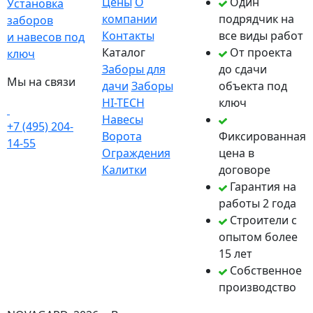
Цены
О
Один
Установка
компании
подрядчик на
заборов
Контакты
все виды работ
и навесов под
Каталог
От проекта
ключ
Заборы для
до сдачи
Мы на связи
дачи
Заборы
объекта под
HI-TECH
ключ
Навесы
+7 (495) 204-
Ворота
Фиксированная
14-55
Ограждения
цена в
Калитки
договоре
Гарантия на
работы 2 года
Строители с
опытом более
15 лет
Собственное
производство