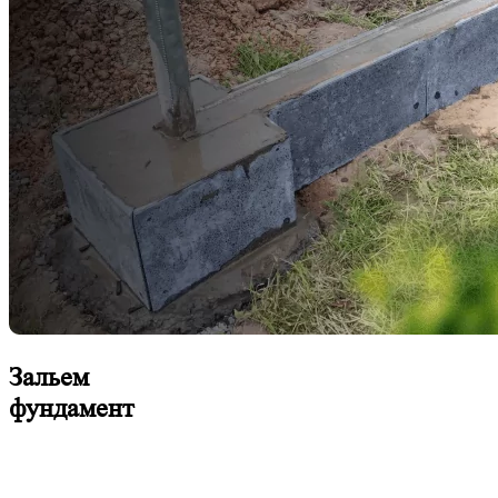
Зальем
фундамент