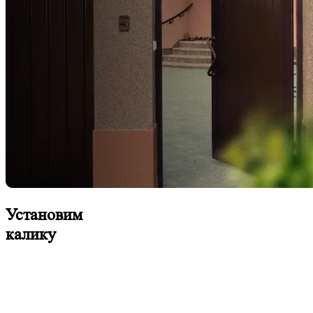
Установим
калику