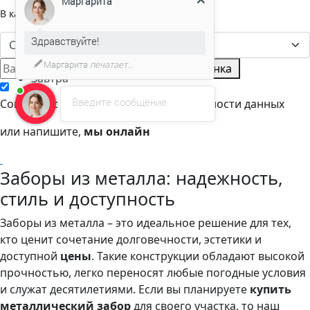
В какое время вам позвонить?
Здравствуйте!
Мы подготовили для Вас
Сейчас
специальное предложение!
Сейчас
Жду звонка
Завтра
Введите сообщение
Согласен с политикой конфиденциальности данных
или напишите,
мы онлайн
Заборы из металла: надежность,
стиль и доступность
Заборы из металла – это идеальное решение для тех,
кто ценит сочетание долговечности, эстетики и
доступной
цены
. Такие конструкции обладают высокой
прочностью, легко переносят любые погодные условия
и служат десятилетиями. Если вы планируете
купить
металлический забор
для своего участка, то наш