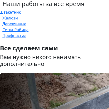
Наши работы за все время
Штакетник
Жалюзи
Деревянные
Сетка-Рабица
Профнастил
Все сделаем сами
Вам нужно никого нанимать
дополнительно