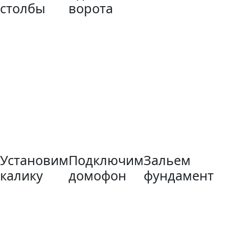
столбы
ворота
Установим
Подключим
Зальем
калику
домофон
фундамент