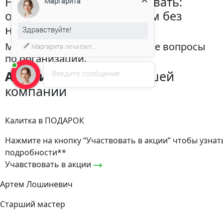
Нас не нужно контролировать:
Маргарита
отчетность предоставляем без
напоминаний.
Здравствуйте!
Мы самостоятельно решим все вопросы
Маргарита
печатает...
по организации.
Акции и скидки
от нашей
Введите сообщение
компании
Калитка в ПОДАРОК
Нажмите на кнопку “Участвовать в акции” чтобы узнат
подробности**
Учавствовать в акции
Артем Лошиневич
Старший мастер