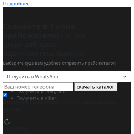
Подробнее
Скачайте в 1 клик
прайс-каталог
на все
виды заборов -
вдохновитесь идеями
Выберите куда вам удобнее отправить прайс-каталог?
Получить в WhatsApp
Получить в WhatsApp
скачать каталог
Получить в Telegram
Получить в Viber
Даю согласие на обработку моих
персональных
данных
Обновлен: