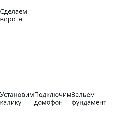
Сделаем
ворота
Установим
Подключим
Зальем
калику
домофон
фундамент