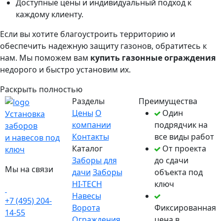
Доступные цены и индивидуальный подход к
каждому клиенту.
Если вы хотите благоустроить территорию и
обеспечить надежную защиту газонов, обратитесь к
нам. Мы поможем вам
купить газонные ограждения
недорого и быстро установим их.
Раскрыть полностью
Разделы
Преимущества
Цены
О
Один
Установка
компании
подрядчик на
заборов
Контакты
все виды работ
и навесов под
Каталог
От проекта
ключ
Заборы для
до сдачи
Мы на связи
дачи
Заборы
объекта под
HI-TECH
ключ
Навесы
+7 (495) 204-
Ворота
Фиксированная
14-55
Ограждения
цена в