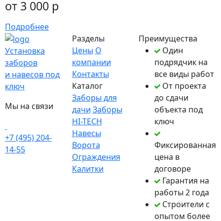
от 3 000 р
Подробнее
Разделы
Преимущества
Цены
О
Один
Установка
компании
подрядчик на
заборов
Контакты
все виды работ
и навесов под
Каталог
От проекта
ключ
Заборы для
до сдачи
Мы на связи
дачи
Заборы
объекта под
HI-TECH
ключ
Навесы
+7 (495) 204-
Ворота
Фиксированная
14-55
Ограждения
цена в
Калитки
договоре
Гарантия на
работы 2 года
Строители с
опытом более