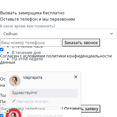
Вызвать замерщика бесплатно
Оставьте телефон и мы перезвоним
В какое время вам позвонить?
Сейчас
Сейчас
Заказать звонок
В течение часа
В течение дня
Cогласен с условиями
политики конфиденциальности
На этой неделе
данных
Маргарита
Оставьте заявку
на расчет стоимости
Здравствуйте!
Только телефон и мы в деле.
Перезвоним через пару минут
Маргарита
печатает...
Оставить заявку
Введите сообщение