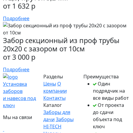
от 1 632 р
Подробнее
Забор секционный из проф трубы
20х20 с зазором от 10см
от 3 000 р
Подробнее
Разделы
Преимущества
Цены
О
Один
Установка
компании
подрядчик на
заборов
Контакты
все виды работ
и навесов под
Каталог
От проекта
ключ
Заборы для
до сдачи
Мы на связи
дачи
Заборы
объекта под
HI-TECH
ключ