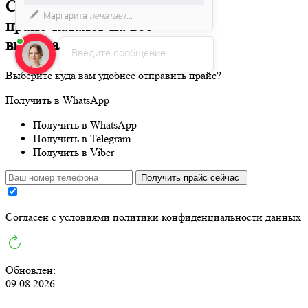
Скачайте
Маргарита
печатает...
прайс-каталог
на все
виды заборов в 1 клик
Введите сообщение
Выберите куда вам удобнее отправить прайс?
Получить в WhatsApp
Получить в WhatsApp
Получить в Telegram
Получить в Viber
Получить прайс сейчас
Cогласен с условиями
политики конфиденциальности данных
Обновлен:
09.08.2026