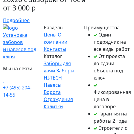
от 3 000 р
Подробнее
Разделы
Преимущества
Цены
О
Один
Установка
компании
подрядчик на
заборов
Контакты
все виды работ
и навесов под
Каталог
От проекта
ключ
Заборы для
до сдачи
Мы на связи
дачи
Заборы
объекта под
HI-TECH
ключ
Навесы
+7 (495) 204-
Ворота
Фиксированная
14-55
Ограждения
цена в
Калитки
договоре
Гарантия на
работы 2 года
Строители с