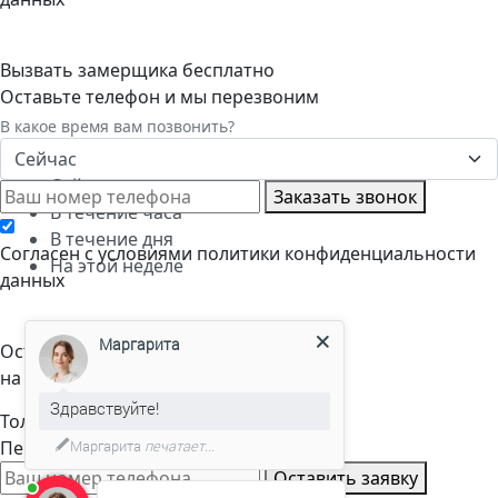
Вызвать замерщика бесплатно
Оставьте телефон и мы перезвоним
В какое время вам позвонить?
Сейчас
Сейчас
Заказать звонок
В течение часа
В течение дня
Cогласен с условиями
политики конфиденциальности
На этой неделе
данных
Маргарита
Оставьте заявку
на расчет стоимости
Здравствуйте!
Только телефон и мы в деле.
Перезвоним через пару минут
Маргарита
печатает...
Оставить заявку