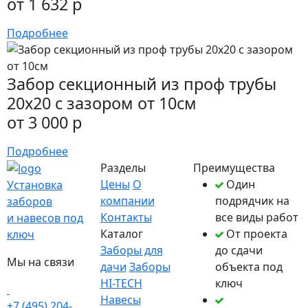
от 1 632 р
Подробнее
Забор секционный из проф трубы
20х20 с зазором от 10см
от 3 000 р
Подробнее
Разделы
Преимущества
Цены
О
Один
Установка
компании
подрядчик на
заборов
Контакты
все виды работ
и навесов под
Каталог
От проекта
ключ
Заборы для
до сдачи
Мы на связи
дачи
Заборы
объекта под
HI-TECH
ключ
Навесы
+7 (495) 204-