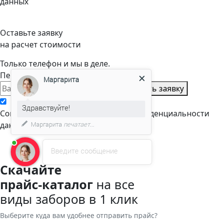
данных
Оставьте заявку
на расчет стоимости
Только телефон и мы в деле.
Перезвоним через пару минут
Маргарита
Оставить заявку
Здравствуйте!
Cогласен с условиями
политики конфиденциальности
данных
Маргарита
печатает...
Введите сообщение
Скачайте
прайс-каталог
на все
виды заборов в 1 клик
Выберите куда вам удобнее отправить прайс?