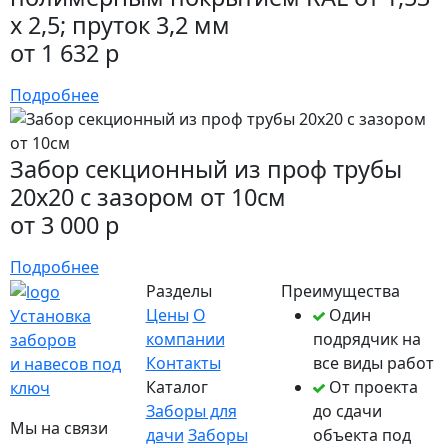
х 2,5; пруток 3,2 мм
от 1 632 р
Подробнее
Забор секционный из проф трубы
20х20 с зазором от 10см
от 3 000 р
Подробнее
Разделы
Преимущества
Цены
О
Один
Установка
компании
подрядчик на
заборов
Контакты
все виды работ
и навесов под
Каталог
От проекта
ключ
Заборы для
до сдачи
Мы на связи
дачи
Заборы
объекта под