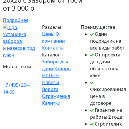
от 3 000 р
Подробнее
Разделы
Преимущества
Цены
О
Один
Установка
компании
подрядчик на
заборов
Контакты
все виды работ
и навесов под
Каталог
От проекта
ключ
Заборы для
до сдачи
Мы на связи
дачи
Заборы
объекта под
HI-TECH
ключ
Навесы
+7 (495) 204-
Ворота
Фиксированная
14-55
Ограждения
цена в
Калитки
договоре
Гарантия на
работы 2 года
Строители с