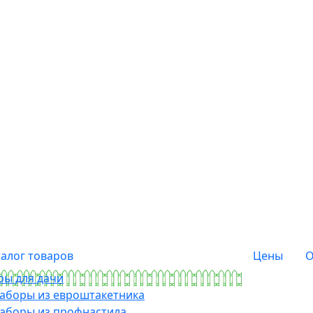
талог товаров
Цены
О
ры для дачи
аборы из евроштакетника
аборы из профнастила