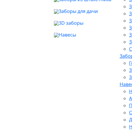
З
Заборы для дачи
З
З
3D заборы
З
Навесы
З
З
С
Забо
Г
З
З
Наве
Н
А
П
О
Д
Н