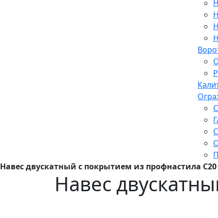
Н
Н
Н
Н
Воро
О
Р
Кали
Огра
С
Г
С
О
П
Навес двускатный с покрытием из профнастила C20
Навес двускатны