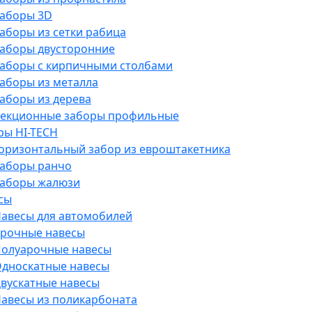
аборы 3D
аборы из сетки рабица
аборы двусторонние
аборы с кирпичными столбами
аборы из металла
аборы из дерева
екционные заборы профильные
ры HI-TECH
оризонтальный забор из евроштакетника
аборы ранчо
аборы жалюзи
сы
авесы для автомобилей
рочные навесы
олуарочные навесы
дноскатные навесы
вускатные навесы
авесы из поликарбоната