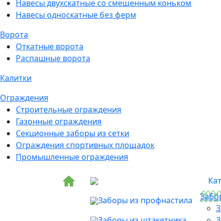
Навесы двухскатные со смещенным коньком
Навесы односкатные без ферм
Ворота
Откатные ворота
Распашные ворота
Калитки
Ограждения
Строительные ограждения
Газонные ограждения
Секционные заборы из сетки
Ограждения спортивных площадок
Промышленные ограждения
Ка
Забо
Заборы из профнастила
З
Заборы из штакетника
З