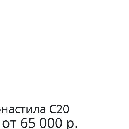
фнастила C20
от
65 000
р.