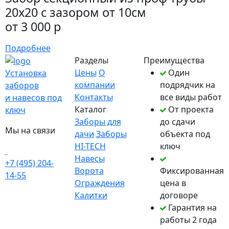
20х20 с зазором от 10см
от 3 000 р
Подробнее
Разделы
Преимущества
Цены
О
Один
Установка
компании
подрядчик на
заборов
Контакты
все виды работ
и навесов под
Каталог
От проекта
ключ
Заборы для
до сдачи
Мы на связи
дачи
Заборы
объекта под
HI-TECH
ключ
Навесы
+7 (495) 204-
Ворота
Фиксированная
14-55
Ограждения
цена в
Калитки
договоре
Гарантия на
работы 2 года