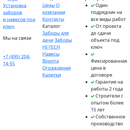
Цены
О
Один
Установка
компании
подрядчик на
заборов
Контакты
все виды работ
и навесов под
Каталог
От проекта
ключ
Заборы для
до сдачи
Мы на связи
дачи
Заборы
объекта под
HI-TECH
ключ
Навесы
+7 (495) 204-
Ворота
Фиксированная
14-55
Ограждения
цена в
Калитки
договоре
Гарантия на
работы 2 года
Строители с
опытом более
15 лет
Собственное
производство