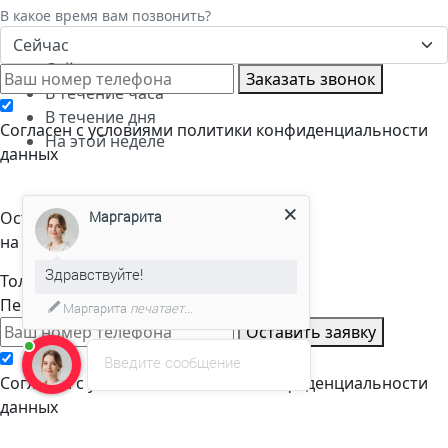
В какое время вам позвонить?
Сейчас
Сейчас
Заказать звонок
В течение часа
В течение дня
Cогласен с условиями
политики конфиденциальности
На этой неделе
данных
Оставьте заявку
Маргарита
на расчет стоимости
Здравствуйте!
Только телефон и мы в деле.
Перезвоним через пару минут
Маргарита
печатает...
Оставить заявку
Введите сообщение
Cогласен с условиями
политики конфиденциальности
данных